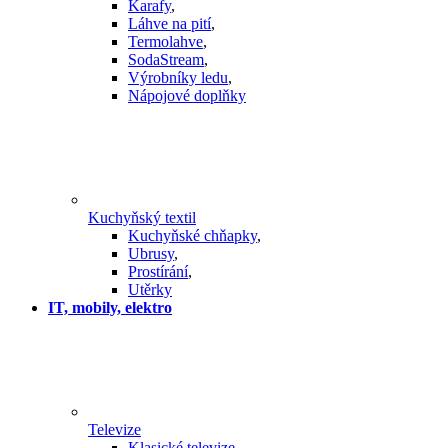
Karafy
,
Láhve na pití
,
Termolahve
,
SodaStream
,
Výrobníky ledu
,
Nápojové doplňky
Kuchyňský textil
Kuchyňské chňapky
,
Ubrusy
,
Prostírání
,
Utěrky
IT, mobily, elektro
Televize
Klasické televize
,