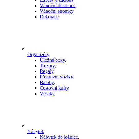
Vánoční dekorace
,
Vánoční stromky
,
Dekorace
Organizéry
Úložné boxy
,
Trezory
,
Regály
,
Přepravní vozíky
,
Batohy
,
Cestovní kufry
,
Věšáky
Nábytek
Nábytek do ložnice
,