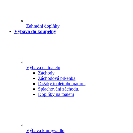
Zahradní doplňky
Výbava do koupelny
Výbava na toaletu
Záchody
,
Záchodová prkénka
,
Držáky toaletního papíru
,
Splachování záchodu
,
Doplňky na toaletu
Výbava k umyvadlu