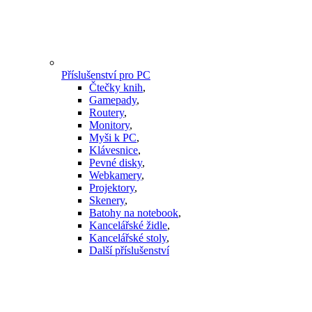
Příslušenství pro PC
Čtečky knih
,
Gamepady
,
Routery
,
Monitory
,
Myši k PC
,
Klávesnice
,
Pevné disky
,
Webkamery
,
Projektory
,
Skenery
,
Batohy na notebook
,
Kancelářské židle
,
Kancelářské stoly
,
Další příslušenství