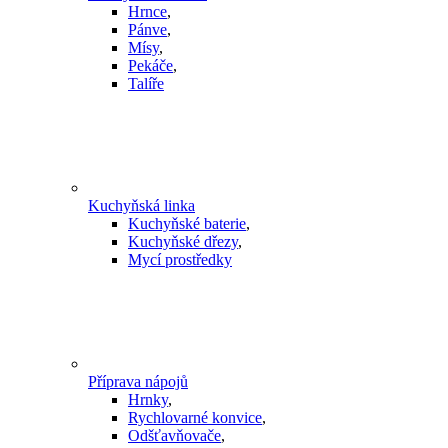
Hrnce
,
Pánve
,
Mísy
,
Pekáče
,
Talíře
Kuchyňská linka
Kuchyňské baterie
,
Kuchyňské dřezy
,
Mycí prostředky
Příprava nápojů
Hrnky
,
Rychlovarné konvice
,
Odšťavňovače
,