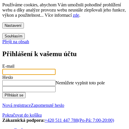
Používáme cookies, abychom Vám umožnili pohodlné prohlížení
webu a díky analýze provozu webu neustále zlepšovali jeho funkce,
výkon a použitelnost... Více informací
zde
.
Nastavení
Souhlasím
Přejít na obsah
Přihlášení k vašemu účtu
E-mail
Heslo
Nemůžete vyplnit toto pole
Přihlásit se
Nová registrace
Zapomenuté heslo
Pokračovat do košíku
Zákaznická podpora:
+420 511 447 788