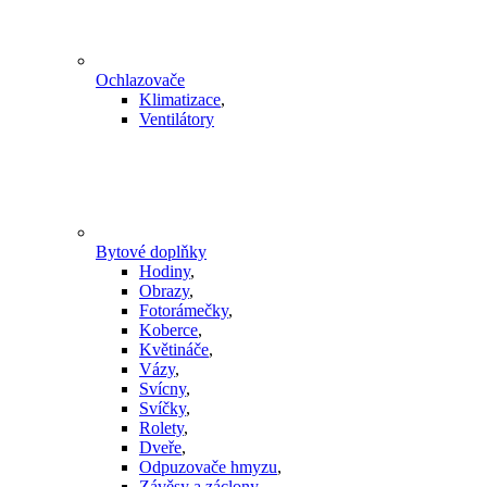
Ochlazovače
Klimatizace
,
Ventilátory
Bytové doplňky
Hodiny
,
Obrazy
,
Fotorámečky
,
Koberce
,
Květináče
,
Vázy
,
Svícny
,
Svíčky
,
Rolety
,
Dveře
,
Odpuzovače hmyzu
,
Závěsy a záclony
,