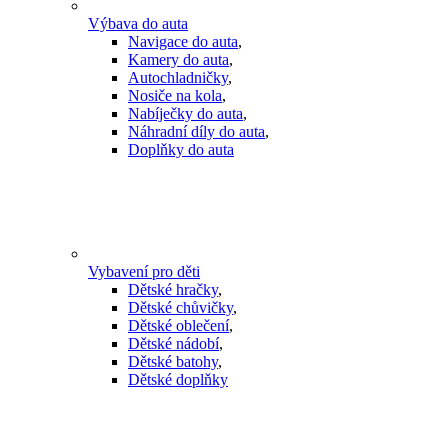
Výbava do auta
Navigace do auta
,
Kamery do auta
,
Autochladničky
,
Nosiče na kola
,
Nabíječky do auta
,
Náhradní díly do auta
,
Doplňky do auta
Vybavení pro děti
Dětské hračky
,
Dětské chůvičky
,
Dětské oblečení
,
Dětské nádobí
,
Dětské batohy
,
Dětské doplňky