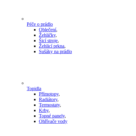
Péče o prádlo
Oblečení
,
Žehličky
,
Šicí stroje
,
Žehlicí prkna
,
Sušáky na prádlo
Topidla
Přímotopy
,
Radiátory
,
Termostaty
,
Krby
,
Topné panely
,
Ohřívače vody