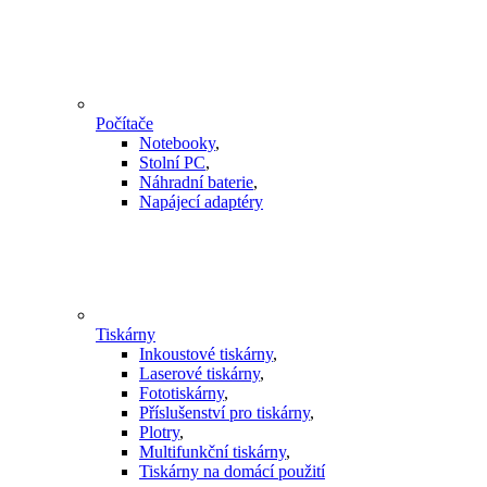
Počítače
Notebooky
,
Stolní PC
,
Náhradní baterie
,
Napájecí adaptéry
Tiskárny
Inkoustové tiskárny
,
Laserové tiskárny
,
Fototiskárny
,
Příslušenství pro tiskárny
,
Plotry
,
Multifunkční tiskárny
,
Tiskárny na domácí použití