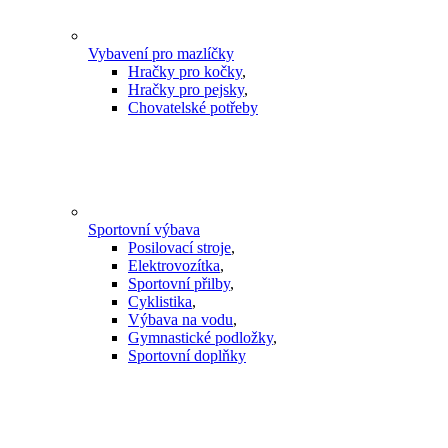
Vybavení pro mazlíčky
Hračky pro kočky
,
Hračky pro pejsky
,
Chovatelské potřeby
Sportovní výbava
Posilovací stroje
,
Elektrovozítka
,
Sportovní přilby
,
Cyklistika
,
Výbava na vodu
,
Gymnastické podložky
,
Sportovní doplňky