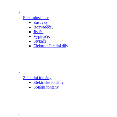
Elektroinstalace
Zásuvky
,
Rozvaděče
,
Jističe
,
Vypínače
,
Stykače
,
Elektro náhradní díly
Zahradní fontány
Elektrické fontány
,
Solární fontány