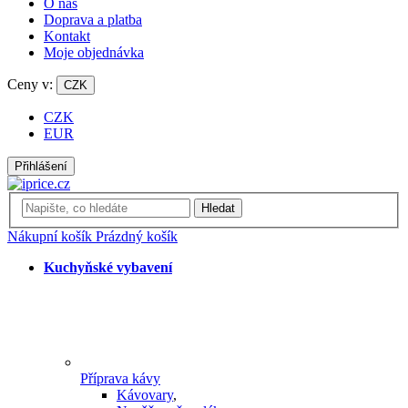
O nás
Doprava a platba
Kontakt
Moje objednávka
Ceny v:
CZK
CZK
EUR
Přihlášení
Hledat
Nákupní košík
Prázdný košík
Kuchyňské vybavení
Příprava kávy
Kávovary
,