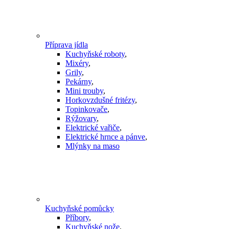
Příprava jídla
Kuchyňské roboty
,
Mixéry
,
Grily
,
Pekárny
,
Mini trouby
,
Horkovzdušné fritézy
,
Topinkovače
,
Rýžovary
,
Elektrické vařiče
,
Elektrické hrnce a pánve
,
Mlýnky na maso
Kuchyňské pomůcky
Příbory
,
Kuchyňské nože
,