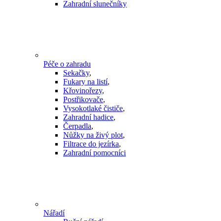
Zahradní slunečníky
Péče o zahradu
Sekačky
,
Fukary na listí
,
Křovinořezy
,
Postřikovače
,
Vysokotlaké čističe
,
Zahradní hadice
,
Čerpadla
,
Nůžky na živý plot
,
Filtrace do jezírka
,
Zahradní pomocníci
Nářadí