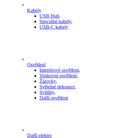
Kabely
USB Hub
,
Speciální kabely
,
USB-C kabely
Osvětlení
Interiérové osvětlení
,
Venkovní osvětlení
,
Žárovky
,
Světelné dekorace
,
Svítilny
,
Další osvětlení
Další elektro