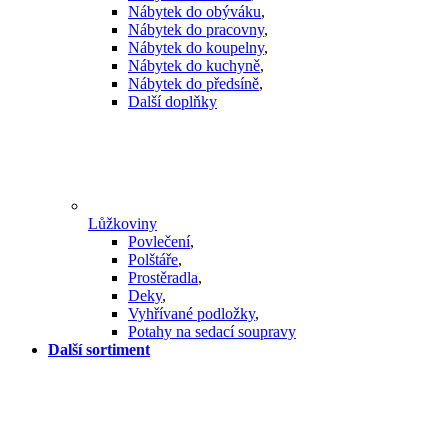
Nábytek do obýváku
,
Nábytek do pracovny
,
Nábytek do koupelny
,
Nábytek do kuchyně
,
Nábytek do předsíně
,
Další doplňky
Lůžkoviny
Povlečení
,
Polštáře
,
Prostěradla
,
Deky
,
Vyhřívané podložky
,
Potahy na sedací soupravy
Další sortiment