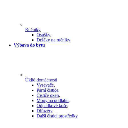
Ručníky
Osušky
,
Držáky na ručníky
Výbava do bytu
Úklid domácnosti
Vysavače
,
Parní čističe
,
Čističe oken
,
Mopy na podlahu
,
Odpadkové koše
,
Difuzéry
,
Další čisticí prostředky