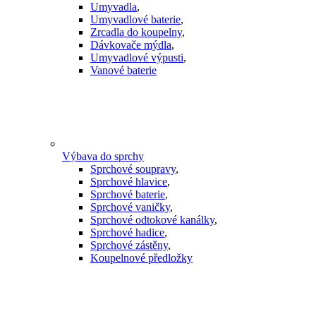
Umyvadla
,
Umyvadlové baterie
,
Zrcadla do koupelny
,
Dávkovače mýdla
,
Umyvadlové výpusti
,
Vanové baterie
Výbava do sprchy
Sprchové soupravy
,
Sprchové hlavice
,
Sprchové baterie
,
Sprchové vaničky
,
Sprchové odtokové kanálky
,
Sprchové hadice
,
Sprchové zástěny
,
Koupelnové předložky