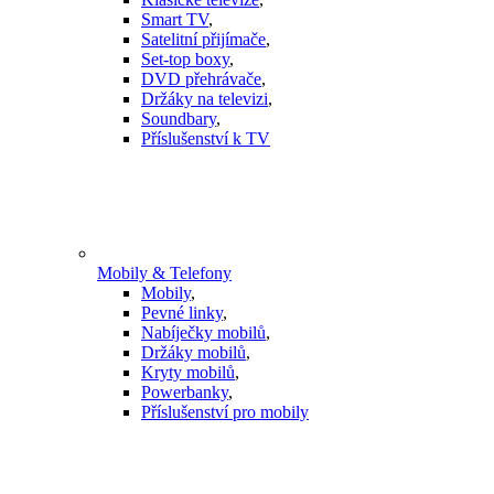
Smart TV
,
Satelitní přijímače
,
Set-top boxy
,
DVD přehrávače
,
Držáky na televizi
,
Soundbary
,
Příslušenství k TV
Mobily & Telefony
Mobily
,
Pevné linky
,
Nabíječky mobilů
,
Držáky mobilů
,
Kryty mobilů
,
Powerbanky
,
Příslušenství pro mobily