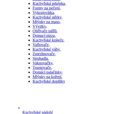
Kuchyňská prkénka
,
Formy na pečení
,
Vykrajovátka
,
Kuchyňské stěrky
,
Mlýnky na maso
,
Vývrtky
,
Ohřívače talířů
,
Domací pizza
,
Kuchyňské kráječe
,
Vaflovače
,
Kuchyňské váhy
,
Zmrzlinovače
,
Struhadla
,
Vakuovačky
,
Toustovače
,
Domácí palačinky
,
Mlýnky na koření
,
Kuchyňské doplňky
Kuchyňské nádobí