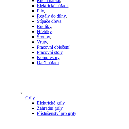
Ruční nářadí
,
Elektrické nářadí
,
Pily
,
Regály do dílny
,
Štípače dřeva
,
Rudlíky
,
Hřebíky
,
Šrouby
,
Vruty
,
Pracovní oblečení
,
Pracovní stoly
,
Kompresory
,
Další nářadí
Grily
Elektrické grily
,
Zahradní grily
,
Příslušenství pro grily