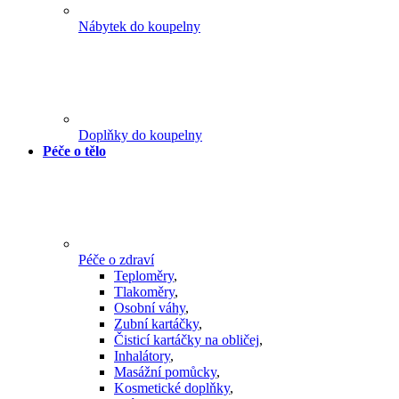
Nábytek do koupelny
Doplňky do koupelny
Péče o tělo
Péče o zdraví
Teploměry
,
Tlakoměry
,
Osobní váhy
,
Zubní kartáčky
,
Čisticí kartáčky na obličej
,
Inhalátory
,
Masážní pomůcky
,
Kosmetické doplňky
,