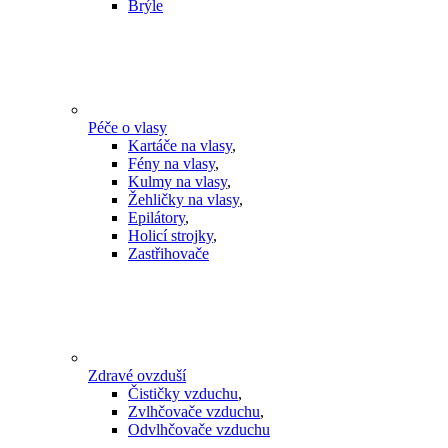
Brýle
Péče o vlasy
Kartáče na vlasy
,
Fény na vlasy
,
Kulmy na vlasy
,
Žehličky na vlasy
,
Epilátory
,
Holicí strojky
,
Zastřihovače
Zdravé ovzduší
Čističky vzduchu
,
Zvlhčovače vzduchu
,
Odvlhčovače vzduchu