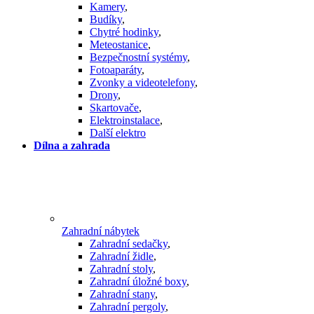
Kamery
,
Budíky
,
Chytré hodinky
,
Meteostanice
,
Bezpečnostní systémy
,
Fotoaparáty
,
Zvonky a videotelefony
,
Drony
,
Skartovače
,
Elektroinstalace
,
Další elektro
Dílna a zahrada
Zahradní nábytek
Zahradní sedačky
,
Zahradní židle
,
Zahradní stoly
,
Zahradní úložné boxy
,
Zahradní stany
,
Zahradní pergoly
,