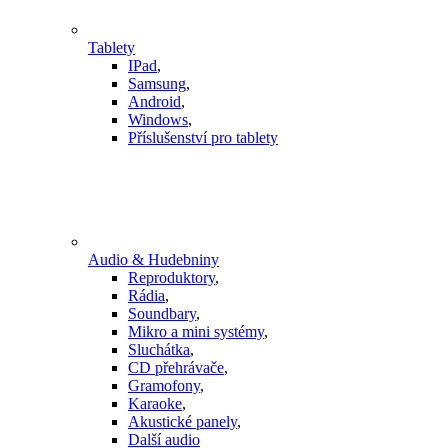
Tablety
IPad
,
Samsung
,
Android
,
Windows
,
Příslušenství pro tablety
Audio & Hudebniny
Reproduktory
,
Rádia
,
Soundbary
,
Mikro a mini systémy
,
Sluchátka
,
CD přehrávače
,
Gramofony
,
Karaoke
,
Akustické panely
,
Další audio