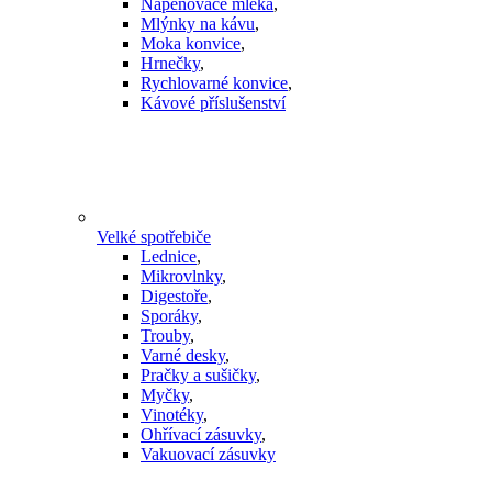
Napěňovače mléka
,
Mlýnky na kávu
,
Moka konvice
,
Hrnečky
,
Rychlovarné konvice
,
Kávové příslušenství
Velké spotřebiče
Lednice
,
Mikrovlnky
,
Digestoře
,
Sporáky
,
Trouby
,
Varné desky
,
Pračky a sušičky
,
Myčky
,
Vinotéky
,
Ohřívací zásuvky
,
Vakuovací zásuvky