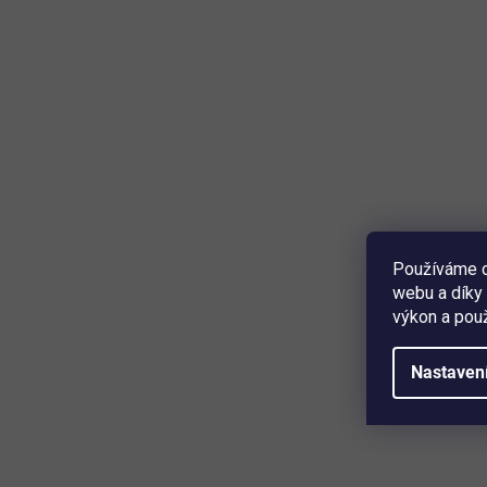
t
u
ů
k
t
ů
Škrabadlo pro kočky BestBerg 171706 / 48 × 35 ×
267,5–297,5 cm / šedá
Skladem
(>5 ks)
Používáme c
1 299 Kč
Detail
webu a díky 
výkon a použ
Škrabadlo pro kočky BestBerg
nabídne vašemu
mazlíčkovi prostor pro šplhání, odpočinek, hraní i
Nastaven
přirozené broušení drápků.
Víceúrovňové provedení
pro šplhání a odpočinek
Měkký
plyšový povrch
Sisalové sloupky
pro broušení drápků