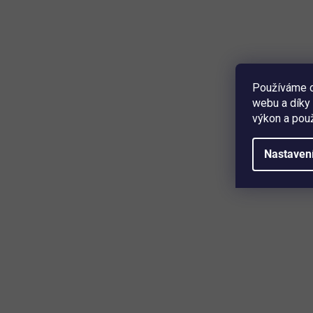
250 kg •
rukojeti z polypropylenu • výška 112 cm •
povrchová úprava práškový lak ...
Používáme c
webu a díky 
výkon a použ
Nastaven
–66 %
Multifunkční transportní rudl BestBerg / sběrný
vak 70 l / nosnost 30 kg / ocel/PE / zelená