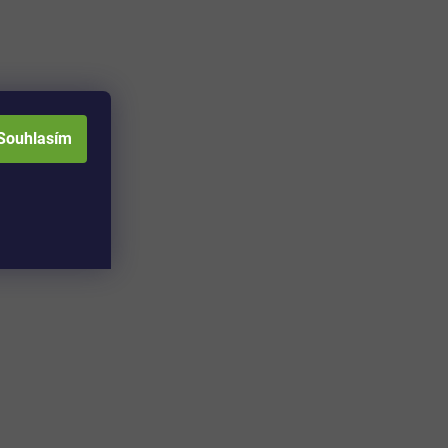
černá barva ...
Souhlasím