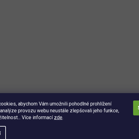
Můžete se ale podívat na ostatní kategorie.
Zpět do obchodu
ookies, abychom Vám umožnili pohodlné prohlížení
analýze provozu webu neustále zlepšovali jeho funkce,
itelnost... Více informací
zde
.
í