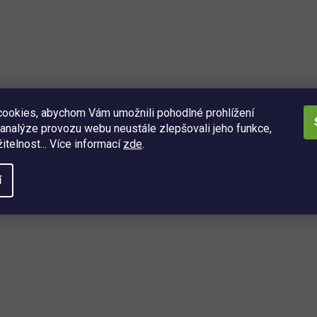
ookies, abychom Vám umožnili pohodlné prohlížení
analýze provozu webu neustále zlepšovali jeho funkce,
itelnost... Více informací
zde
.
í