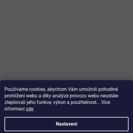
Zákaznický servis
Užitečné informace
Potřebujete poradit?
+420 511 447 788
Po-Pá: 7:00-20:00
Používáme cookies, abychom Vám umožnili pohodlné
iprice@iprice.cz
prohlížení webu a díky analýze provozu webu neustále
odpovíme do 24h
zlepšovali jeho funkce, výkon a použitelnost... Více
informací
zde
.
Nastavení