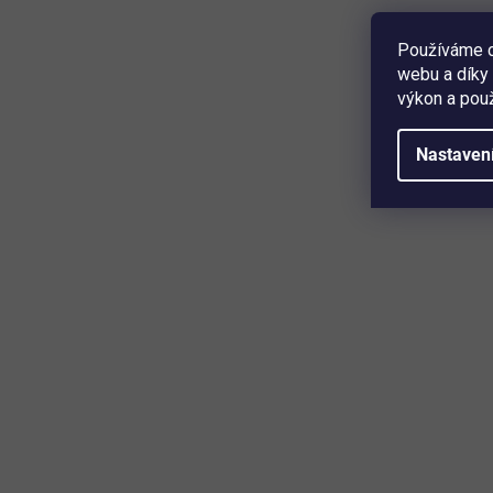
1 299 Kč
Detail
Používáme c
webu a díky 
výkon a použ
materiál ocelový plech, plast • skvělý doplněk každého
dílenského stolu • 48 průhledných boxů různých velikostí •
zajistí přehlednou organizaci dílny • boxy lze individuálně
Nastaven
seskupovat • snadné připevnění na stěnu • rozměry (Š x V
x H) 120 x 60 x 19 cm • barva červená ...
Mějte přehled o novinkách a slev
Přihlaste se k odběru našeho newsletteru a budete prvn
produktech, slevových akcích a horkých novinkách, kter