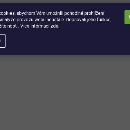
ookies, abychom Vám umožnili pohodlné prohlížení
analýze provozu webu neustále zlepšovali jeho funkce,
itelnost... Více informací
zde
.
í
O
v
l
á
d
a
ách
c
í
í, kdo se dozví o nejnovějších
p
é právě dorazily do našeho eshopu.
r
v
k