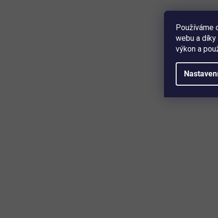
379 Kč
Detail
Používáme c
webu a díky 
objem 40 l • mnohostranné využití • spoří místo díky
výkon a použ
možnosti stohování • snadný přehled nad obsahem
pomocí průzoru • pevné západky usnadňují otevírání a
zavírání • barva bílá ...
Nastaven
Mějte přehled o novinkách a slev
Přihlaste se k odběru našeho newsletteru a budete prvn
produktech, slevových akcích a horkých novinkách, kter