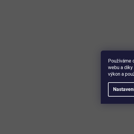
–28 %
Spínač Intertechno YWT-8500 + CMR-1000 Set /
bezdrátový / vestavný / dosah 35 m / 1000 W /
stříbrná/bílá
Skladem
(1 ks)
679 Kč
Detail
Používáme c
webu a díky 
výkon a použ
Spínač • pro zapínání a vypínání lamp a pevně připojených
elektrických zařízení • spínací výkon 1000 W (motory 500
W) • dosah cca 35 m • rozměry (D × Š × V) 68 × 51 × 32
Nastaven
mm • vhodné pro vnitřní použití
Zapolovic