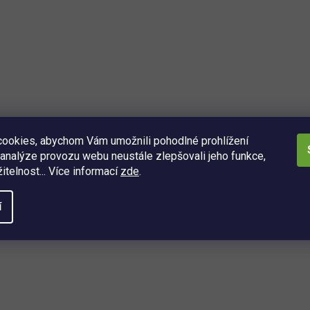
–29 %
Bezdrátový síťový vypínač Intertechno ITWR-3501
/ 3500 W / bílá
Skladem
(1 ks)
599 Kč
Detail
ookies, abychom Vám umožnili pohodlné prohlížení
analýze provozu webu neustále zlepšovali jeho funkce,
itelnost... Více informací
zde
.
32 možných kódování • Max. připojená zátěž 3500 W
• Síťové napětí 230 V •
Snadná montáž
...
í