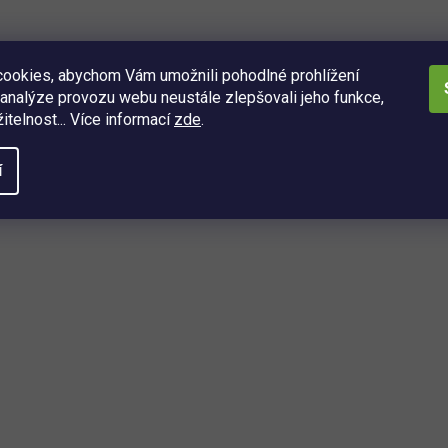
ookies, abychom Vám umožnili pohodlné prohlížení
analýze provozu webu neustále zlepšovali jeho funkce,
2 099 Kč
Detail
itelnost... Více informací
zde
.
od
zpětný proplachový filtr • pro pitnou vodu • 1"
í
O
v
l
á
d
a
ách
c
í
í, kdo se dozví o nejnovějších
p
é právě dorazily do našeho eshopu.