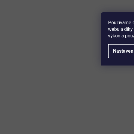
Používáme c
2 599 Kč
Detail
webu a díky 
výkon a použ
vnější závit ¾″ • s reduktorem tlaku • chrání vodovodní
potrubí před poruchami • zabraňuje poškození korozí
Nastaven
způsobenou nerozpuštěnými nečistotami • včetně
redukčního ventilu • velmi snadná výměna filtru • barva
zelená ...
Mějte přehled o novinkách a slev
Přihlaste se k odběru našeho newsletteru a budete prvn
produktech, slevových akcích a horkých novinkách, kter