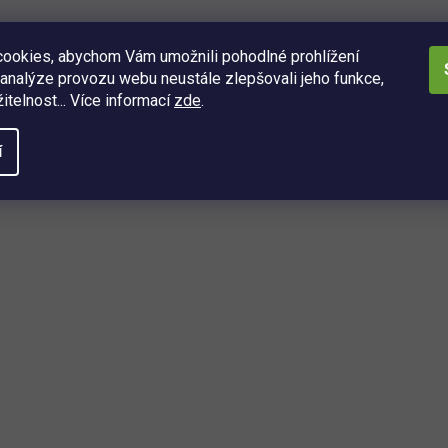
ookies, abychom Vám umožnili pohodlné prohlížení
analýze provozu webu neustále zlepšovali jeho funkce,
itelnost... Více informací
zde
.
í
O
v
l
á
d
a
ách
c
í
í, kdo se dozví o nejnovějších
p
é právě dorazily do našeho eshopu.
r
v