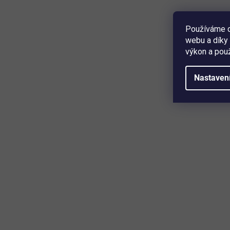
613 Kč
Detail
Používáme c
webu a díky 
UV sterilizátor • odstraní 99,99 % mikroorganismů •
výkon a použ
sterilizuje ve 360° • max. rozměr vložených zařízení 18 ×
10 × 2,2 cm • 100% bezpečné použití • bezdrátové
nabíjení Qi s výkonem 5 W • funkce aroma difuzéru ...
Nastaven
Mějte přehled o novinkách a slev
Přihlaste se k odběru našeho newsletteru a budete prvn
produktech, slevových akcích a horkých novinkách, kter