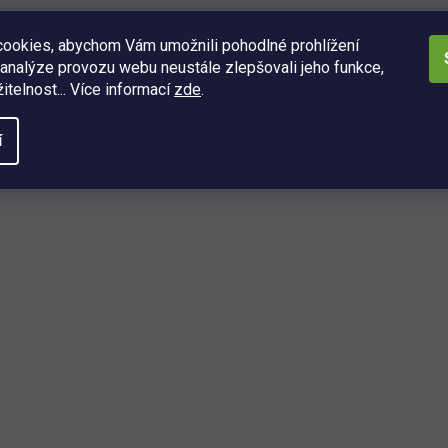
ookies, abychom Vám umožnili pohodlné prohlížení
analýze provozu webu neustále zlepšovali jeho funkce,
itelnost... Více informací
zde
.
í
O
v
l
á
d
a
ách
c
í
í, kdo se dozví o nejnovějších
p
é právě dorazily do našeho eshopu.
r
v
k