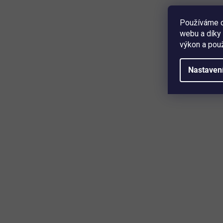
5 699 Kč
Detail
Používáme c
webu a díky 
výkon a použ
zahradní hadice • barva černá, žlutá • Ø 19 mm • délka 20
m • provozní tlak 25 bar • tlak při které dojde k roztržení
75 bar • hladká vnitřní vrstva EPDM ...
Nastaven
Mějte přehled o novinkách a slev
Přihlaste se k odběru našeho newsletteru a budete prvn
produktech, slevových akcích a horkých novinkách, kter