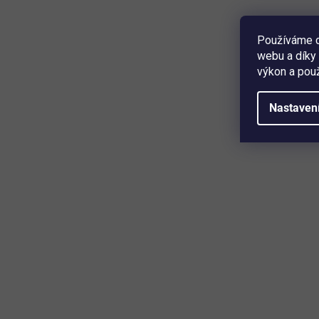
1 449 Kč
Detail
Používáme c
webu a díky 
obsahuje 2 hořáky • piezoelektrické zapalování • vhodný
výkon a použ
pro ventilové kartuše s Easy Click • kompaktní a stabilní
provedení • pro nádobí o průměru dna až 24 cm • rukojeť
pro snadné přenášení • barva stříbrná ...
Nastaven
Mějte přehled o novinkách a slev
Přihlaste se k odběru našeho newsletteru a budete prvn
produktech, slevových akcích a horkých novinkách, kter