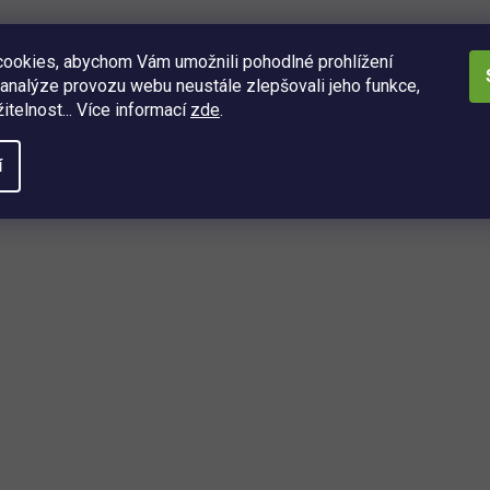
ookies, abychom Vám umožnili pohodlné prohlížení
analýze provozu webu neustále zlepšovali jeho funkce,
itelnost... Více informací
zde
.
í
O
v
l
á
d
a
ách
c
í
í, kdo se dozví o nejnovějších
p
é právě dorazily do našeho eshopu.
r
v