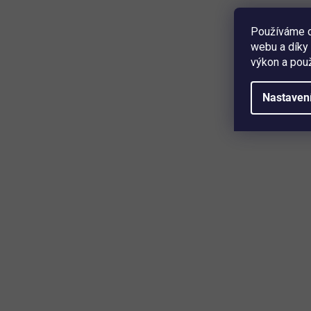
15 799 Kč
Detail
Používáme c
webu a díky 
výkon a použ
vysavač bazénu • automatický • max. plocha 80 m2 •
barva bílá, růžová • gyroskop • teplota vody 13-35 °C •
délka kabelu 18 m • průtok čerpadla 19 m3/hod. • délka
Nastaven
čistícího cyklu 2 hod. • max. délka bazénu 10 m ...
Mějte přehled o novinkách a slev
Přihlaste se k odběru našeho newsletteru a budete prvn
produktech, slevových akcích a horkých novinkách, kter