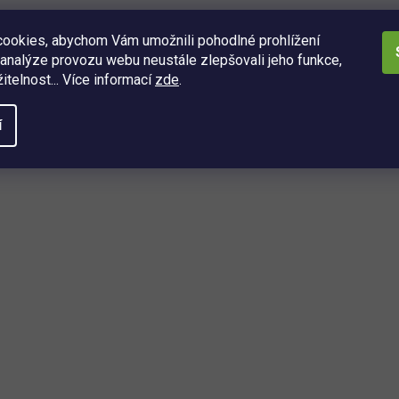
ookies, abychom Vám umožnili pohodlné prohlížení
analýze provozu webu neustále zlepšovali jeho funkce,
itelnost... Více informací
zde
.
í
O
v
l
á
d
a
ách
c
í
í, kdo se dozví o nejnovějších
p
é právě dorazily do našeho eshopu.
r
v
k