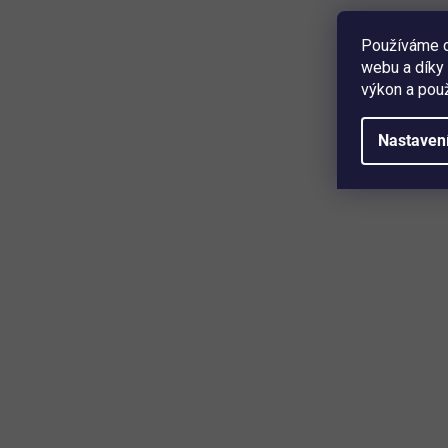
3 699 Kč
Detail
Používáme c
webu a díky 
výkon a použ
ponorné čerpadlo • barva stříbrná, černá • průtok 6000
l/hod. • max. dopravní výška 55 m • max. tlak 5,5 bar •
elektrický motor • délka napájecího kabelu 15 m • hloubka
Nastaven
ponoru 10 m • velikost částic 0,5 mm • příkon 1000 W ...
Mějte přehled o novinkách a slev
Přihlaste se k odběru našeho newsletteru a budete prvn
produktech, slevových akcích a horkých novinkách, kter