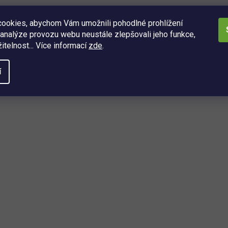
ookies, abychom Vám umožnili pohodlné prohlížení
analýze provozu webu neustále zlepšovali jeho funkce,
itelnost... Více informací
zde
.
í
O
v
l
á
d
a
ách
c
í
í, kdo se dozví o nejnovějších
p
é právě dorazily do našeho eshopu.
r
v
k