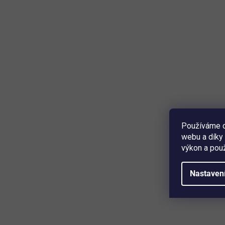
Používáme c
webu a díky 
výkon a použ
Nastaven
Parametry
Vhodné pro model DE 13 KE, DE 13 KE TOP
Třída ochrany IP25