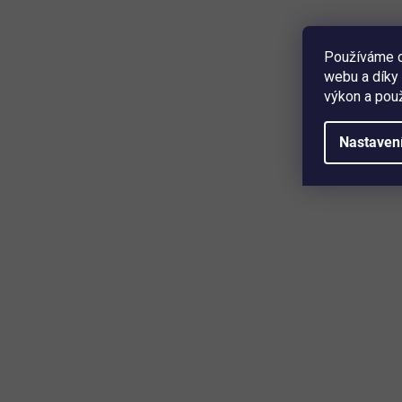
Používáme c
Parametry
webu a díky 
výkon a použ
Materiál nerezová ocel
Šířka 22 mm
Vhodné pro Samsung Galaxy Watch 46 mm a další 
Nastaven
Novinka
Novinka
–18
%