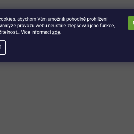
ookies, abychom Vám umožnili pohodlné prohlížení
analýze provozu webu neustále zlepšovali jeho funkce,
itelnost... Více informací
zde
.
modely hodinek s touto šířkou
í
Novinka
až
–60
%