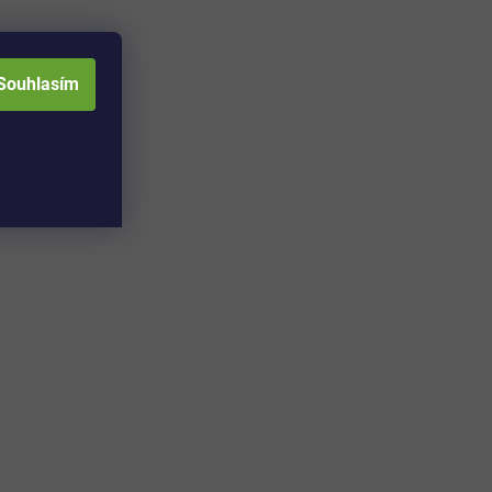
Souhlasím
Novinka
–18
–24
%
%