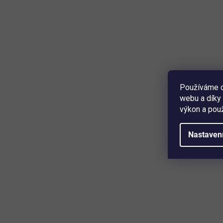
Používáme c
webu a díky 
výkon a použ
Nastaven
Parametry
Materiál dřevo s nátěrem proti UV
Rozměry (D x Š x V) 180 x 35 x 2,8 cm