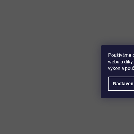
Parametry
Dveřní kování
Barva černá
Používáme c
Materiál hliník
webu a díky 
Tvar štítu ovál
výkon a použ
Tvar kliky L
Oboustranná
Nastaven
Tloušťka dveří 37 - 42 mm
Čtvercový kolík 8 mm
Typ upevnění viditelně šroubované
Návratová pružina v rukojetích
Čistá hmotnost 0,7 kg
Hmotnost balení 0,85 kg